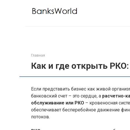
Перейти
к
контенту
Главная
Как и где открыть РКО
Если представить бизнес как живой организм
банковский счет – это сердце, а
расчетно-к
обслуживание или РКО
– кровеносная систе
обеспечивает бесперебойное движение фи
потоков.