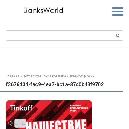
Перейти
к
контенту
Поиск:
Главная
»
Потребительские кредиты
»
Тинькофф банк
f3676d34-fac9-4ea7-bc1a-87c0b43f9702