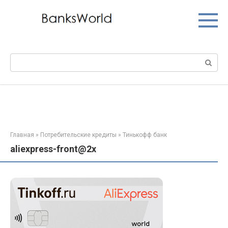
Перейти
к
контенту
Поиск:
Главная
»
Потребительские кредиты
»
Тинькофф банк
aliexpress-front@2x