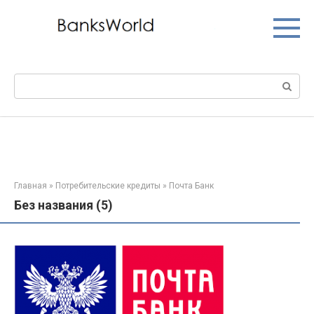
Перейти
к
контенту
Поиск:
Главная
»
Потребительские кредиты
»
Почта Банк
Без названия (5)