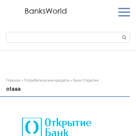
Перейти
к
контенту
Поиск:
Главная
»
Потребительские кредиты
»
Банк Открытие
otaaa