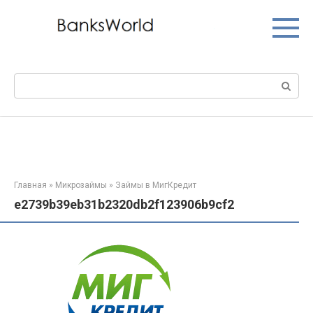
Перейти
к
контенту
Поиск:
Главная
»
Микрозаймы
»
Займы в МигКредит
e2739b39eb31b2320db2f123906b9cf2