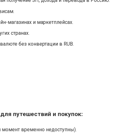
ая получение ЗП, дохода и перевода в Россию.
висам.
йн-магазинах и маркетплейсах.
гих странах.
валюте без конвертации в RUB.
для путешествий и покупок:
й момент временно недоступны).