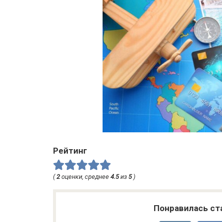
Рейтинг
(
2
оценки, среднее
4.5
из
5
)
Понравилась ст