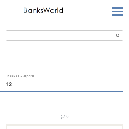
Перейти
к
контенту
Поиск:
Главная
»
Игроки
13
0