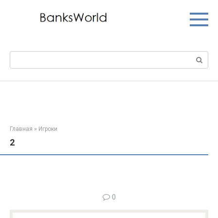
Перейти
к
контенту
Поиск:
Главная
»
Игроки
2
0