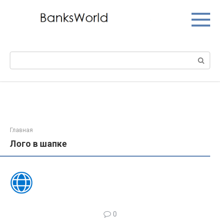
Перейти
к
контенту
Поиск:
Главная
Лого в шапке
0